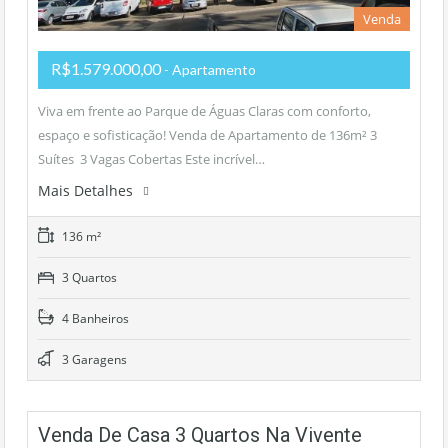
Venda
R$1.579.000,00
- Apartamento
Viva em frente ao Parque de Águas Claras com conforto,
espaço e sofisticação! Venda de Apartamento de 136m² 3
Suítes 3 Vagas Cobertas Este incrível…
Mais Detalhes
136 m²
3 Quartos
4 Banheiros
3 Garagens
Venda De Casa 3 Quartos Na Vivente