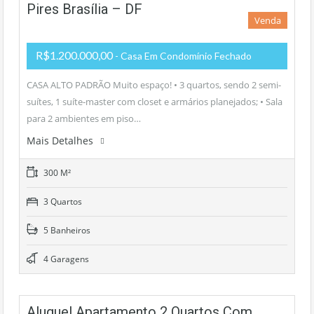
Pires Brasília – DF
Venda
R$1.200.000,00
- Casa Em Condomínio Fechado
CASA ALTO PADRÃO Muito espaço! • 3 quartos, sendo 2 semi-
suítes, 1 suíte-master com closet e armários planejados; • Sala
para 2 ambientes em piso…
Mais Detalhes
300 M²
3 Quartos
5 Banheiros
4 Garagens
Aluguel Apartamento 2 Quartos Com