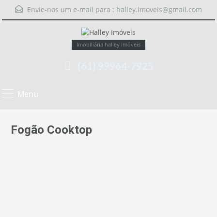
Envie-nos um e-mail para :
halley.imoveis@gmail.com
Imobiliária halley Imóveis
(61) 99964-7925
Menu
Fogão Cooktop