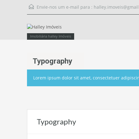
Envie-nos um e-mail para :
halley.imoveis@gmai
Imobiliária halley Imóveis
Typography
Lorem ipsum dolor sit amet, consectetuer adipiscin
Typography