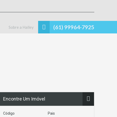
(61) 99964-7925
Sobre a Halley
Encontre Um Imóvel
Código
Pais