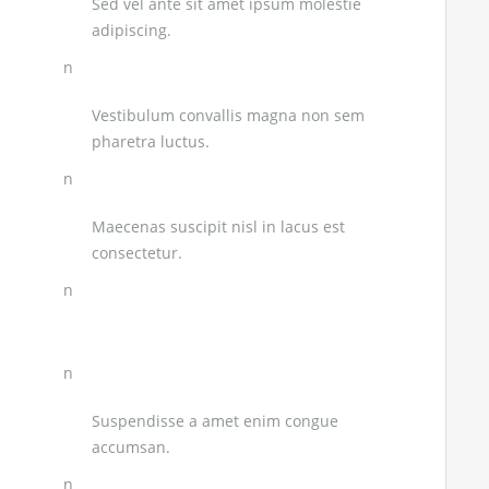
Sed vel ante sit amet ipsum molestie
adipiscing.
n
Vestibulum convallis magna non sem
pharetra luctus.
n
Maecenas suscipit nisl in lacus est
consectetur.
n
n
Suspendisse a amet enim congue
accumsan.
n