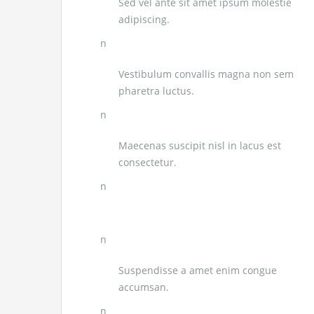
Sed vel ante sit amet ipsum molestie
adipiscing.
n
Vestibulum convallis magna non sem
pharetra luctus.
n
Maecenas suscipit nisl in lacus est
consectetur.
n
n
Suspendisse a amet enim congue
accumsan.
n