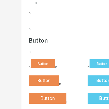
n
n
n
Button
n
Button
Button
n
n
n
Button
Butto
n
Button
But
n