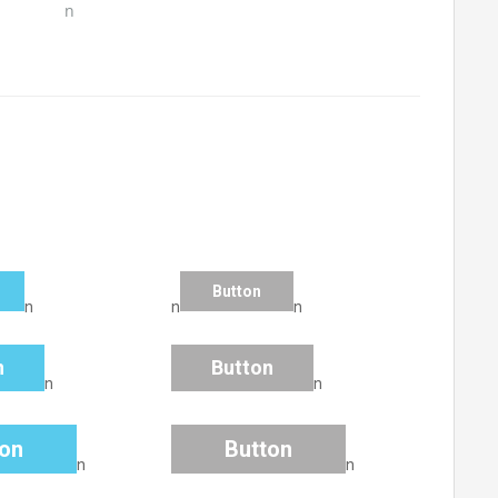
n
Button
n
n
n
n
Button
n
n
ton
Button
n
n