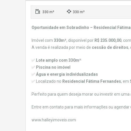
330 m²
330 m²
Oportunidade em Sobradinho – Residencial Fátim
Imóvel com
330m²
, disponível por
R$ 235.000,00
, co
A venda é realizada por meio de
cessão de direitos
,
✅
Lote amplo com 330m²
✅
Piscina no imóvel
✅
Água e energia individualizadas
✅ Localizado no
Residencial Fátima Fernandes
, em
Perfeito para quem deseja morar ou investir em uma 
Entre em contato para mais informações ou agendar u
www.halleyimoveis.com