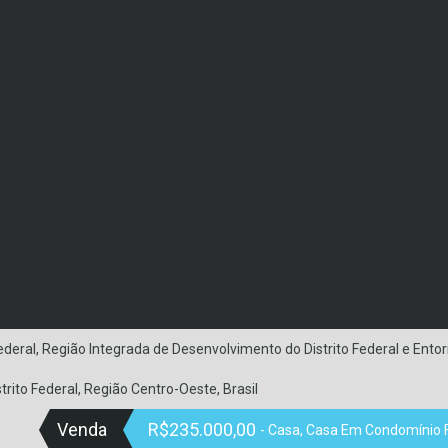
Federal, Região Integrada de Desenvolvimento do Distrito Federal e Entor
trito Federal, Região Centro-Oeste, Brasil
Venda
R$235.000,00
- Casa, Casa Em Condomínio