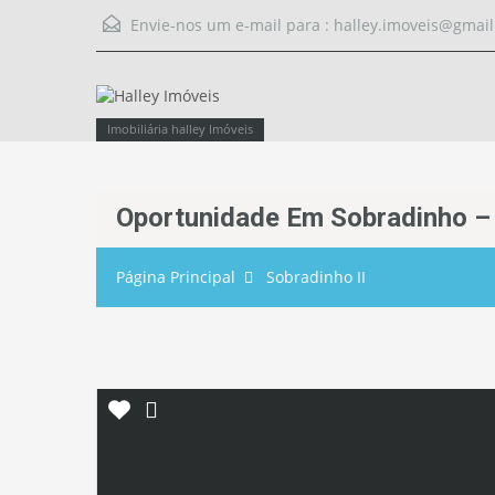
Envie-nos um e-mail para :
halley.imoveis@gmai
Imobiliária halley Imóveis
Oportunidade Em Sobradinho – 
Página Principal
Sobradinho II