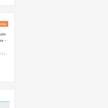
enda
uíte
nia –
a 3 |…