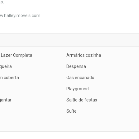
o.
ww.halleyimoveis.com
 Lazer Completa
Armários cozinha
queira
Despensa
m coberta
Gás encanado
Playground
jantar
Salão de festas
Suíte