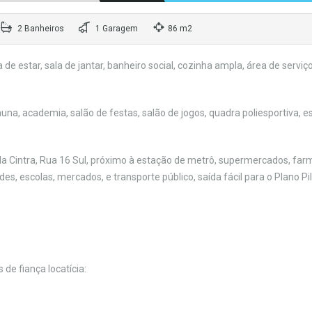
2 Banheiros
1 Garagem
86 m2
de estar, sala de jantar, banheiro social, cozinha ampla, área de serviço
auna, academia, salão de festas, salão de jogos, quadra poliesportiva, 
la Cintra, Rua 16 Sul, próximo à estação de metrô, supermercados, far
, escolas, mercados, e transporte público, saída fácil para o Plano Pil
 de fiança locatícia: