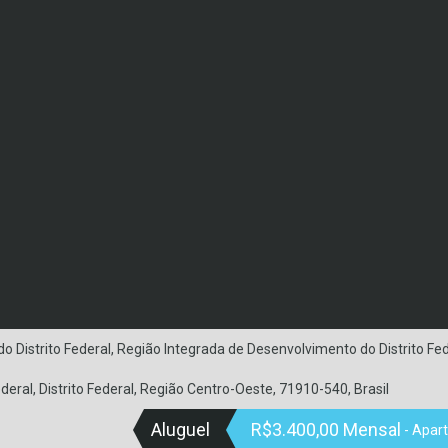
o Distrito Federal, Região Integrada de Desenvolvimento do Distrito Fed
deral, Distrito Federal, Região Centro-Oeste, 71910-540, Brasil
Aluguel
R$3.400,00 Mensal
- Apar