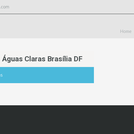
l.com
Home
 Águas Claras Brasília DF
as