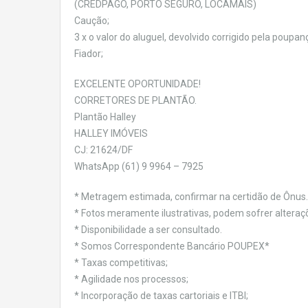
(CREDPAGO, PORTO SEGURO, LOCAMAIS)
Caução;
3 x o valor do aluguel, devolvido corrigido pela poupanç
Fiador;
EXCELENTE OPORTUNIDADE!
CORRETORES DE PLANTÃO.
Plantão Halley
HALLEY IMÓVEIS
CJ: 21624/DF
WhatsApp (61) 9 9964 – 7925
* Metragem estimada, confirmar na certidão de Ônus.
* Fotos meramente ilustrativas, podem sofrer alteraç
* Disponibilidade a ser consultado.
* Somos Correspondente Bancário POUPEX*
* Taxas competitivas;
* Agilidade nos processos;
* Incorporação de taxas cartoriais e ITBI;