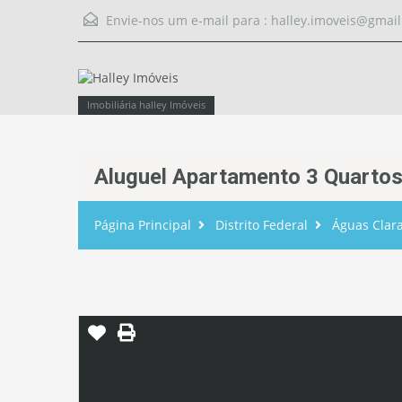
Envie-nos um e-mail para :
halley.imoveis@gmai
Imobiliária halley Imóveis
Aluguel Apartamento 3 Quartos
Página Principal
Distrito Federal
Águas Clar