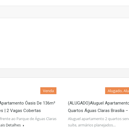
Venda
Alugado, Al
Apartamento Óasis De 136m²
(ALUGADO)Aluguel Apartamento
tes | 2 Vagas Cobertas
Quartos Águas Claras Brasília –
frente ao Parque de Águas Claras
Aluguel apartamento 2 quartos sen
ais Detalhes
suíte, armários planejados…