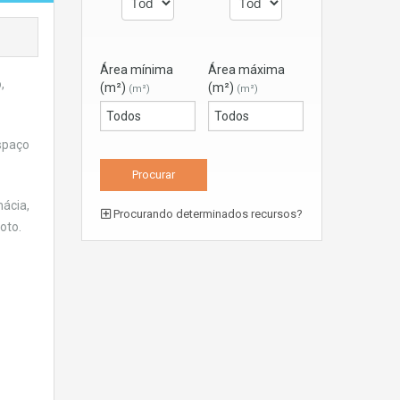
Área mínima
Área máxima
,
(m²)
(m²)
(m²)
(m²)
espaço
mácia,
Procurando determinados recursos?
oto.