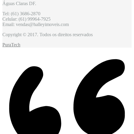
Águas Claras DF.
Tel: (61) 3686-2870
Celular: (61) 99964-7925
Email: vendas@halleyimoveis.com
Copyright © 2017. Todos os direitos reservados
PuraTech