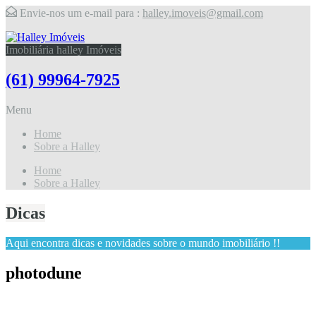
Envie-nos um e-mail para :
halley.imoveis@gmail.com
Imobiliária halley Imóveis
(61) 99964-7925
Menu
Home
Sobre a Halley
Home
Sobre a Halley
Dicas
Aqui encontra dicas e novidades sobre o mundo imobiliário !!
photodune